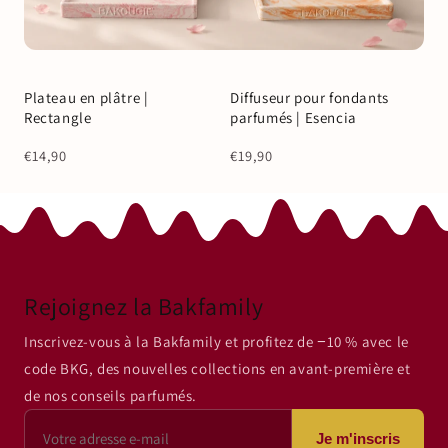
Épuisé
Plateau en plâtre |
Diffuseur pour fondants
Coup de ❤️
Coup de ❤️
Rectangle
parfumés | Esencia
€14,90
€19,90
Rejoignez la Bakfamily
Inscrivez-vous à la Bakfamily et profitez de −10 % avec le
code BKG, des nouvelles collections en avant-première et
de nos conseils parfumés.
Je m'inscris