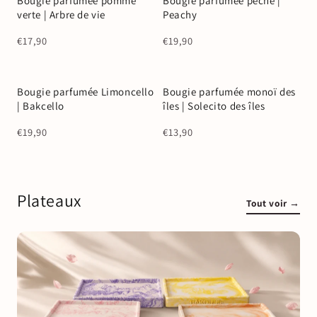
Bougie parfumée pomme
Bougie parfumée pêche |
Coup de ❤️
Coup de ❤️
verte | Arbre de vie
Peachy
€17,90
€19,90
Bougie parfumée Limoncello
Bougie parfumée monoï des
Coup de ❤️
Coup de ❤️
| Bakcello
îles | Solecito des îles
€19,90
€13,90
Plateaux
Tout voir →