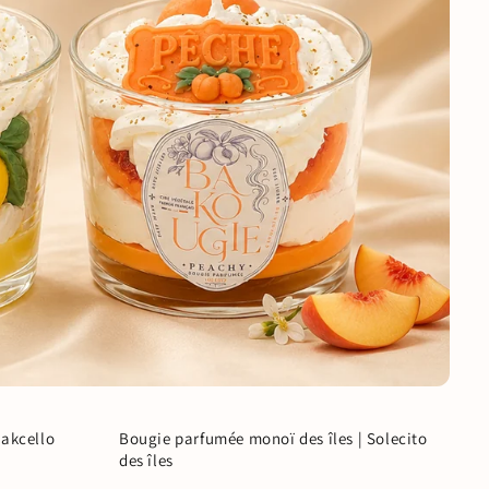
Bakcello
Bougie parfumée monoï des îles | Solecito
Coup de ❤️
des îles