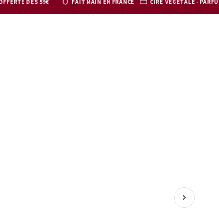
·
9€
FAIT MAIN EN FRANCE
CIRE VÉGÉTALE - PARFUMS FRANÇAIS