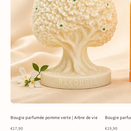
Bougie parfumée pomme verte | Arbre de vie
Bougie parfu
Coup de ❤️
Coup de ❤️
€17,90
€19,90