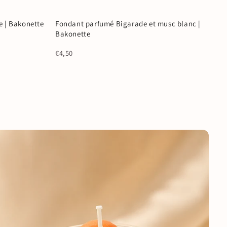
 | Bakonette
Fondant parfumé Bigarade et musc blanc |
Coup de ❤️
Bakonette
€4,50