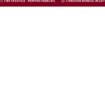
·
ALE - PARFUMS FRANÇAIS
LIVRAISON MONDIAL RELAY OFFERTE DÈS 5