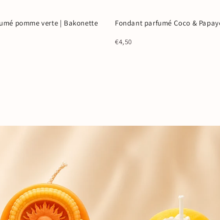
umé pomme verte | Bakonette
Fondant parfumé Coco & Papaye
Coup de ❤️
€4,50