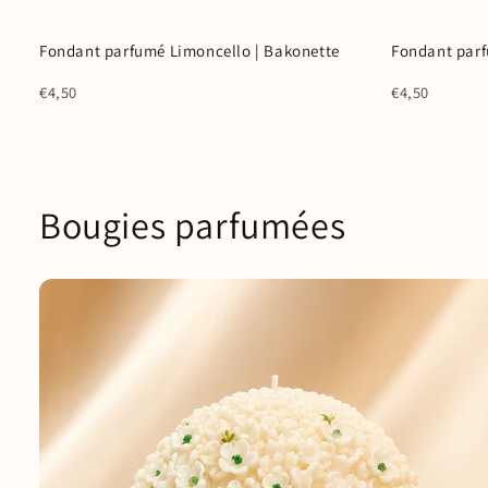
Fondant parfumé Limoncello | Bakonette
Fondant parf
Coup de ❤️
Coup de ❤️
€4,50
€4,50
Bougies parfumées