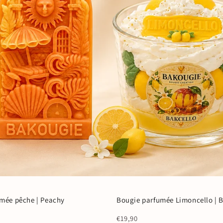
mée pêche | Peachy
Bougie parfumée Limoncello | 
Coup de ❤️
€19,90