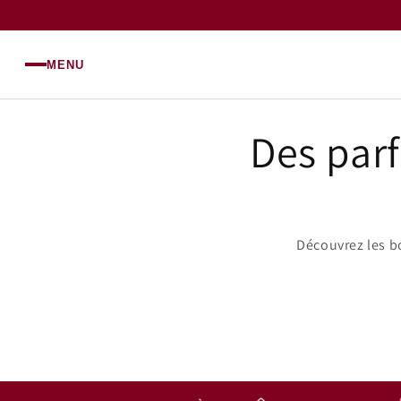
et
passer
au
contenu
MENU
Des parf
Découvrez les b