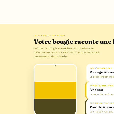
LA PYRAMIDE OLFACTIVE
Votre bougie raconte une 
Comme la bougie elle-même, son parfum se
découvre en trois strates. Voici ce que votre nez
rencontrera, dans l'ordre.
DÈS L'OUVERTURE ·
Orange & cas
La première impress
APRÈS 20 MINUTES
Ananas
Le cœur du parfum, 
DES HEURES APRÈS
Vanille & ca
Le sillage doux, go