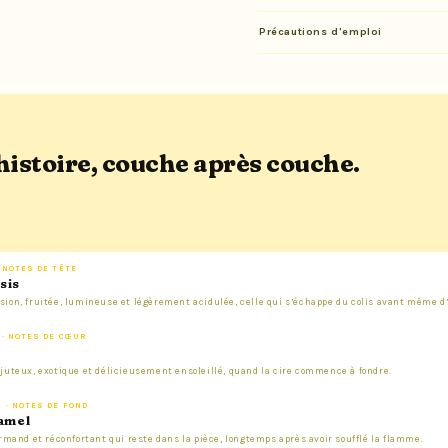
Précautions d'emploi
histoire, couche après couche.
 NOTES DE TÊTE
sis
ion, fruitée, lumineuse et légèrement acidulée, celle qui s’échappe du colis avant même d
 · NOTES DE CŒUR
juteux, exotique et délicieusement ensoleillé, quand la cire commence à fondre.
 · NOTES DE FOND
ramel
urmand et réconfortant qui reste dans la pièce, longtemps après avoir soufflé la flamme.