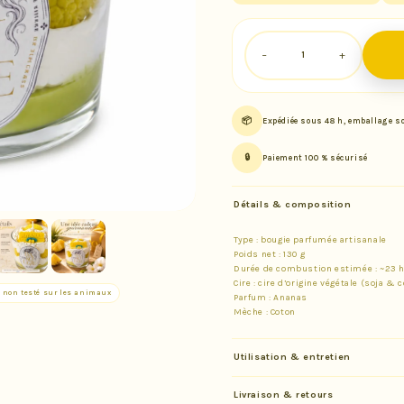
−
+
📦
Expédiée sous 48 h, emballage s
🔒
Paiement 100 % sécurisé
Détails & composition
Type : bougie parfumée artisanale
Poids net : 130 g
Durée de combustion estimée : ~23 
Cire : cire d’origine végétale (soja & 
 non testé sur les animaux
Parfum : Ananas
Mèche : Coton
Utilisation & entretien
Livraison & retours