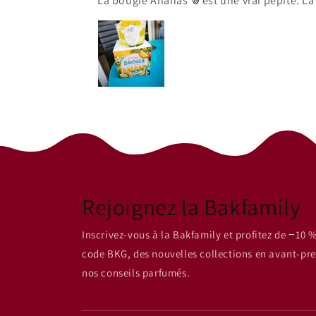
La bougie Ananas 🍍est une vrai pépite. L
Rejoignez la Bakfamily
Inscrivez-vous à la Bakfamily et profitez de −10 %
code BKG, des nouvelles collections en avant-pre
nos conseils parfumés.