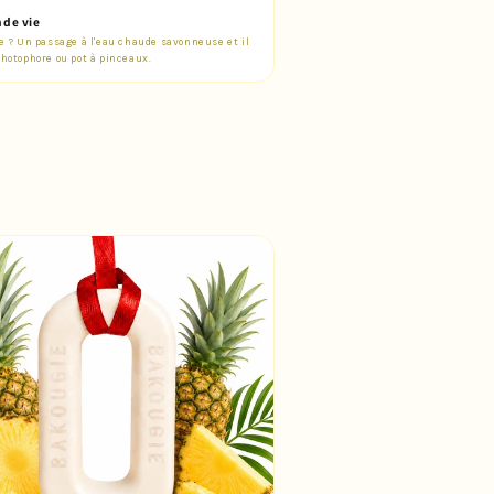
nde vie
e ? Un passage à l'eau chaude savonneuse et il
hotophore ou pot à pinceaux.