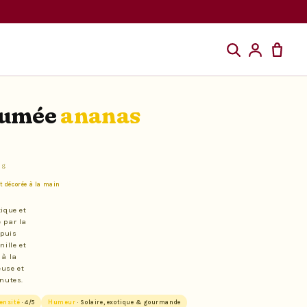
fumée
ananas
 g
et décorée à la main
ique et
 par la
 puis
ille et
 à la
euse et
inutes.
ensité
· 4/5
Humeur
· Solaire, exotique & gourmande