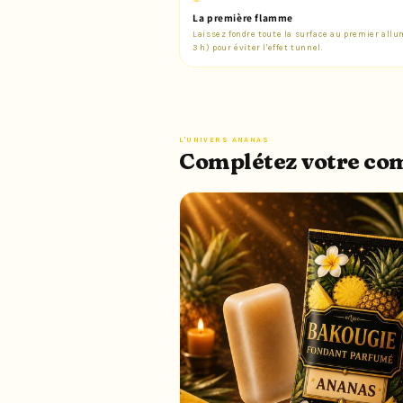
La première flamme
Laissez fondre toute la surface au premier allu
3 h) pour éviter l'effet tunnel.
L'UNIVERS ANANAS
Complétez votre c