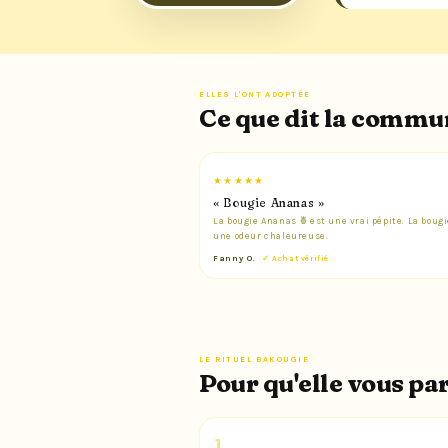
ELLES L'ONT ADOPTÉE
Ce que dit la comm
★★★★★
« Bougie Ananas »
La bougie Ananas 🍍est une vrai pépite. La bougi
une odeur chaleureuse.
Fanny O.
✓ Achat vérifié
LE RITUEL BAKOUGIE
Pour qu'elle vous p
1