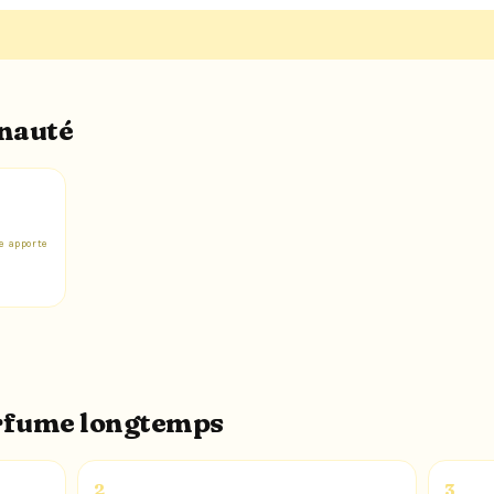
unauté
e apporte
arfume longtemps
2
3