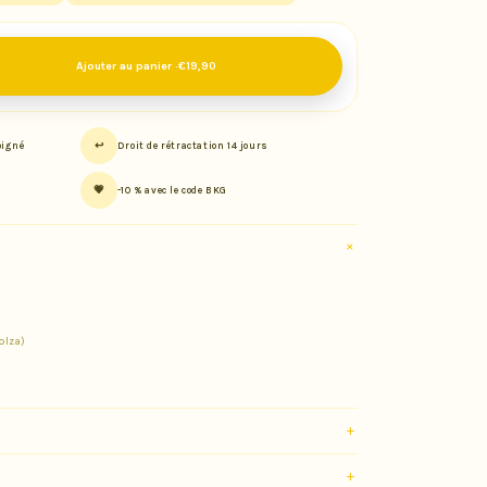
Ajouter au panier ·
€19,90
↩️
oigné
Droit de rétractation 14 jours
💗
-10 % avec le code BKG
h
colza)