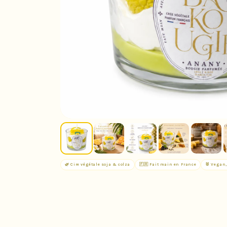
🌿 Cire végétale soja & colza
🇫🇷 Fait main en France
🐰 Vegan,