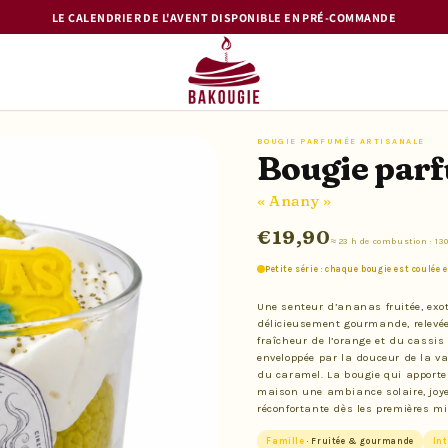
LE CALENDRIER DE L'AVENT DISPONIBLE EN PRÉ-COMMANDE
BOUGIE PARFUMÉE ARTISANALE
Bougie par
« Anany »
€19,90
≈ 23 h de combustion · 130
Petite série : chaque bougie est coulée 
Une senteur d’ananas fruitée, exot
délicieusement gourmande, relevée
fraîcheur de l’orange et du cassis
enveloppée par la douceur de la van
du caramel. La bougie qui apporte
maison une ambiance solaire, joy
réconfortante dès les premières m
Famille
· Fruitée & gourmande
Int