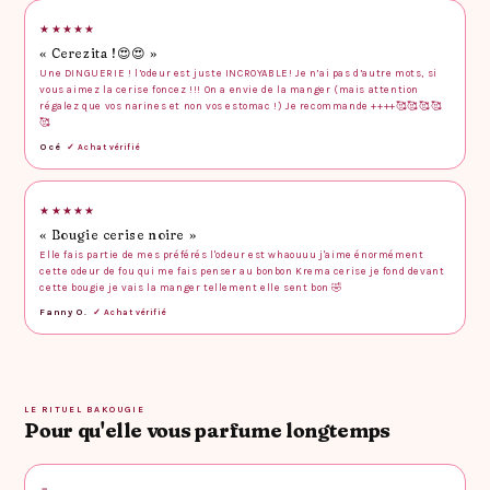
★★★★★
« Cerezita !😍😍 »
Une DINGUERIE ! l’odeur est juste INCROYABLE! Je n’ai pas d’autre mots, si
vous aimez la cerise foncez !!! On a envie de la manger (mais attention
régalez que vos narines et non vos estomac !) Je recommande ++++🥰🥰🥰🥰
🥰
Océ
✓ Achat vérifié
★★★★★
« Bougie cerise noire »
Elle fais partie de mes préférés l'odeur est whaouuu j'aime énormément
cette odeur de fou qui me fais penser au bonbon Krema cerise je fond devant
cette bougie je vais la manger tellement elle sent bon 🤣
Fanny O.
✓ Achat vérifié
LE RITUEL BAKOUGIE
Pour qu'elle vous parfume longtemps