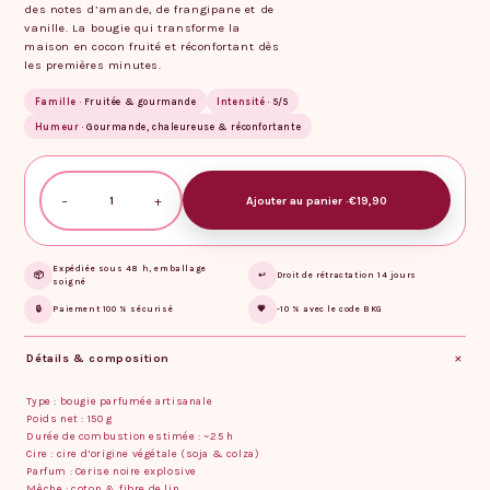
des notes d’amande, de frangipane et de
vanille. La bougie qui transforme la
maison en cocon fruité et réconfortant dès
les premières minutes.
Famille
· Fruitée & gourmande
Intensité
· 5/5
Humeur
· Gourmande, chaleureuse & réconfortante
−
+
Ajouter au panier ·
€19,90
Expédiée sous 48 h, emballage
📦
↩️
Droit de rétractation 14 jours
soigné
🔒
Paiement 100 % sécurisé
💗
-10 % avec le code BKG
Détails & composition
Type : bougie parfumée artisanale
Poids net : 150 g
Durée de combustion estimée : ~25 h
Cire : cire d’origine végétale (soja & colza)
Parfum : Cerise noire explosive
Mèche : coton & fibre de lin