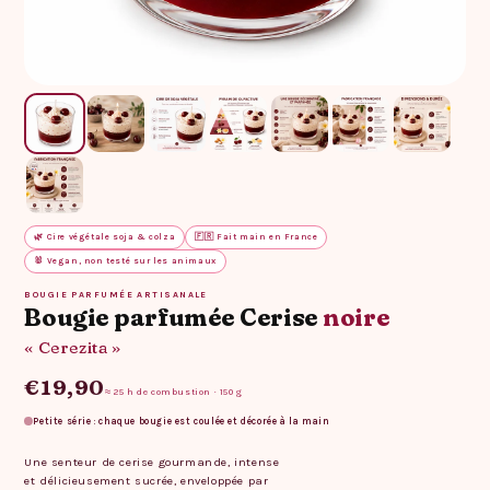
🌿 Cire végétale soja & colza
🇫🇷 Fait main en France
🐰 Vegan, non testé sur les animaux
BOUGIE PARFUMÉE ARTISANALE
Bougie parfumée Cerise
noire
« Cerezita »
€19,90
≈ 25 h de combustion · 150 g
Petite série : chaque bougie est coulée et décorée à la main
Une senteur de cerise gourmande, intense
et délicieusement sucrée, enveloppée par