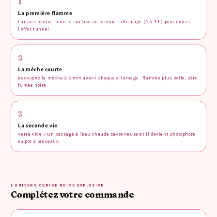
1
La première flamme
Laissez fondre toute la surface au premier allumage (2 à 3 h) pour éviter
l'effet tunnel.
2
La mèche courte
Recoupez la mèche à 5 mm avant chaque allumage : flamme plus belle, zéro
fumée noire.
3
La seconde vie
Verre vide ? Un passage à l'eau chaude savonneuse et il devient photophore
ou pot à pinceaux.
L'UNIVERS CERISE NOIRE EXPLOSIVE
Complétez votre commande