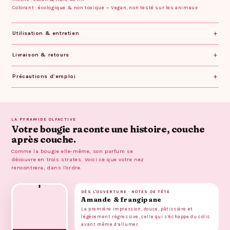
Colorant : écologique & non toxique — Vegan, non testé sur les animaux
Utilisation & entretien
Livraison & retours
Précautions d'emploi
LA PYRAMIDE OLFACTIVE
Votre bougie raconte une histoire, couche
après couche.
Comme la bougie elle-même, son parfum se
découvre en trois strates. Voici ce que votre nez
rencontrera, dans l'ordre.
DÈS L'OUVERTURE · NOTES DE TÊTE
Amande & frangipane
La première impression, douce, pâtissière et
légèrement régressive, celle qui s’échappe du colis
avant même d’allumer.