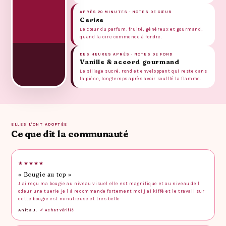
APRÈS 20 MINUTES · NOTES DE CŒUR
Cerise
Le cœur du parfum, fruité, généreux et gourmand,
quand la cire commence à fondre.
DES HEURES APRÈS · NOTES DE FOND
Vanille & accord gourmand
Le sillage sucré, rond et enveloppant qui reste dans
la pièce, longtemps après avoir soufflé la flamme.
ELLES L'ONT ADOPTÉE
Ce que dit la communauté
★★★★★
« Bougie au top »
J ai reçu ma bougie au niveau visuel elle est magnifique et au niveau de l
odeur une tuerie je l à recommande fortement moi j ai kiffé et le travail sur
cette bougie est minutieuse et tres belle
Anita J.
✓ Achat vérifié