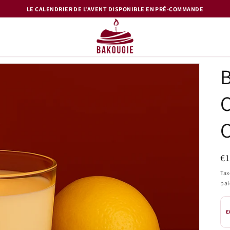
LE CALENDRIER DE L'AVENT DISPONIBLE EN PRÉ-COMMANDE
C
C
Pr
€
ha
Tax
pa
E