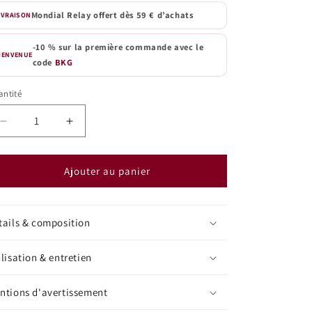
Mondial Relay offert dès 59 € d’achats
IVRAISON
-10 % sur la première commande avec le
IENVENUE
code
BKG
ntité
antité
Réduire
Augmenter
la
la
quantité
quantité
de
de
Ajouter au panier
Bougie
Bougie
parfumée
parfumée
Citron
Citron
tails & composition
meringué
meringué
|
|
ilisation & entretien
Classique
Classique
ntions d'avertissement