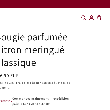
Bougie parfumée
itron meringué |
lassique
ix
16,90 EUR
bituel
es incluses.
Frais d'expédition
calculés à l'étape de
iement.
Commandez maintenant — expédition
XPÉDITION
prévue le
SAMEDI 8 AOÛT