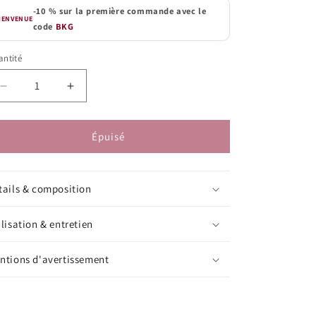
-10 % sur la première commande avec le
IENVENUE
code
BKG
ntité
antité
Réduire
Augmenter
la
la
quantité
quantité
de
de
Épuisé
Bougie
Bougie
parfumée
parfumée
Violette
Violette
tails & composition
|
|
Classique
Classique
ilisation & entretien
ntions d'avertissement