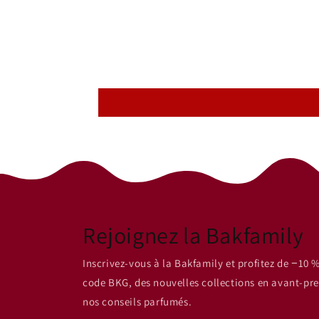
dans
une
fenêtre
modale
Rejoignez la Bakfamily
Inscrivez-vous à la Bakfamily et profitez de −10 %
code BKG, des nouvelles collections en avant-pre
nos conseils parfumés.