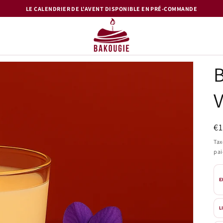
LE CALENDRIER DE L'AVENT DISPONIBLE EN PRÉ-COMMANDE
V
Pr
€
ha
Tax
pa
E
L