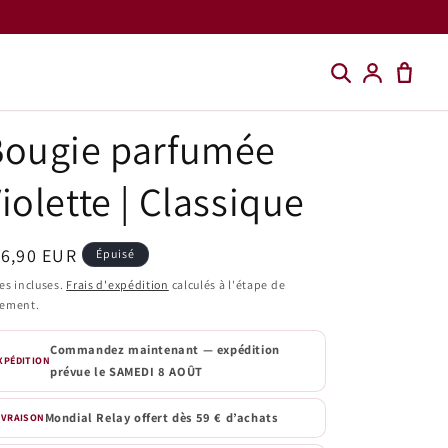
Bougie parfumée
iolette | Classique
ix
16,90 EUR
Épuisé
bituel
es incluses.
Frais d'expédition
calculés à l'étape de
iement.
Commandez maintenant — expédition
XPÉDITION
prévue le
SAMEDI 8 AOÛT
Mondial Relay offert dès 59 € d’achats
IVRAISON