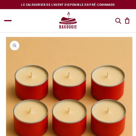
et
LE CALENDRIER DE L'AVENT DISPONIBLE EN PRÉ-COMMANDE
passer
au
contenu
Passer aux
informations
produits