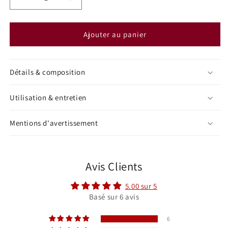
Réduire
Augmenter
la
la
quantité
quantité
de
de
Ajouter au panier
Bougie
Bougie
chauffe-
chauffe-
plats
plats
Détails & composition
(x6)
(x6)
Utilisation & entretien
Mentions d'avertissement
Avis Clients
5.00 sur 5
Basé sur 6 avis
6