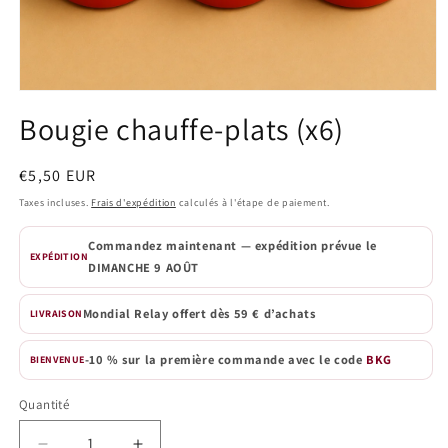
Ouvrir
le
Bougie chauffe-plats (x6)
média
1
dans
une
Prix
€5,50 EUR
fenêtre
habituel
modale
Taxes incluses.
Frais d'expédition
calculés à l'étape de paiement.
Commandez maintenant — expédition prévue le
EXPÉDITION
DIMANCHE 9 AOÛT
Mondial Relay offert dès 59 € d’achats
LIVRAISON
-10 % sur la première commande avec le code
BKG
BIENVENUE
Quantité
Quantité