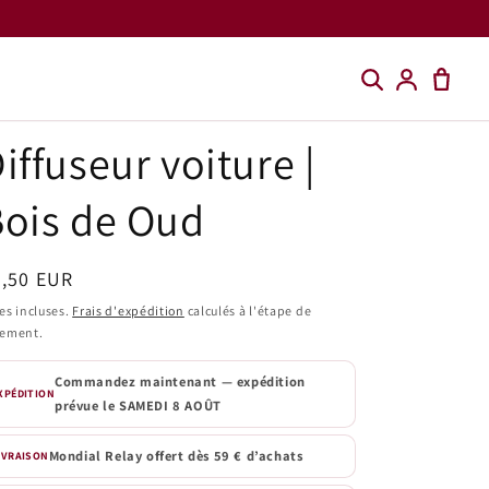
iffuseur voiture |
ois de Oud
ix
9,50 EUR
bituel
es incluses.
Frais d'expédition
calculés à l'étape de
iement.
Commandez maintenant — expédition
XPÉDITION
prévue le
SAMEDI 8 AOÛT
Mondial Relay offert dès 59 € d’achats
IVRAISON