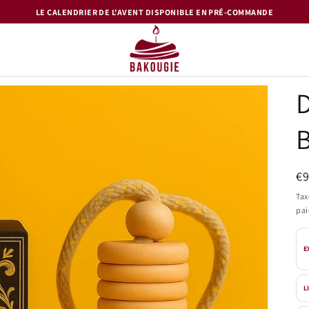
LE CALENDRIER DE L'AVENT DISPONIBLE EN PRÉ-COMMANDE
D
B
Pr
€
ha
Tax
pa
E
L