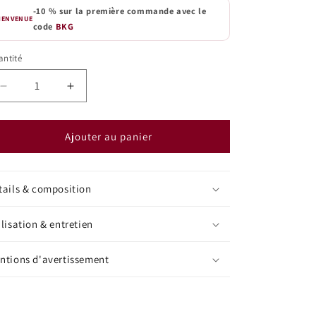
-10 % sur la première commande avec le
IENVENUE
code
BKG
ntité
antité
Réduire
Augmenter
la
la
quantité
quantité
de
de
Ajouter au panier
Diffuseur
Diffuseur
voiture
voiture
|
|
tails & composition
Bois
Bois
de
de
ilisation & entretien
Oud
Oud
ntions d'avertissement