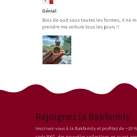
Génial
Bois de oud sous toutes les formes, il ne m
prendre ma voiture tous les jours !!
Rejoignez la Bakfamily
Inscrivez-vous à la Bakfamily et profitez de −10 %
code BKG, des nouvelles collections en avant-pre