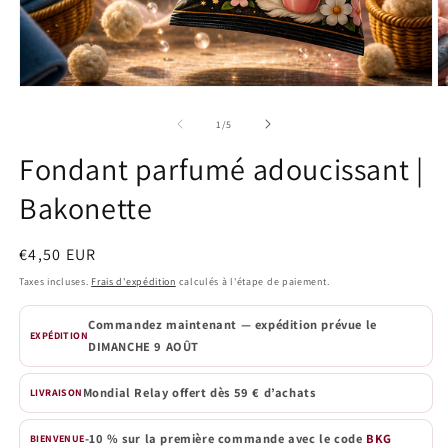
Ouvrir
O
le
le
média
m
de
1
/
5
1
2
dans
d
Fondant parfumé adoucissant |
une
u
fenêtre
f
Bakonette
modale
m
Prix
€4,50 EUR
habituel
Taxes incluses.
Frais d'expédition
calculés à l'étape de paiement.
Commandez maintenant — expédition prévue le
EXPÉDITION
DIMANCHE 9 AOÛT
Mondial Relay offert dès 59 € d’achats
LIVRAISON
-10 % sur la première commande avec le code
BKG
BIENVENUE