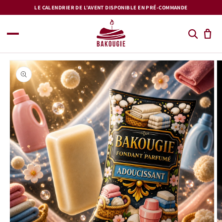
et
LE CALENDRIER DE L'AVENT DISPONIBLE EN PRÉ-COMMANDE
passer
au
contenu
Passer aux
informations
produits