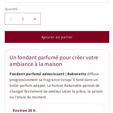
Quantité
Quantité
Réduire
Augmenter
la
la
quantité
quantité
de
de
Ajouter au panier
Fondant
Fondant
parfumé
parfumé
adoucissant
adoucissant
Un fondant parfumé pour créer votre
|
|
ambiance à la maison
Bakonette
Bakonette
Fondant parfumé adoucissant | Bakonette
diffuse
progressivement sa fragrance lorsqu’il fond dans un
brûle-parfum adapté. Le format Bakonette permet de
changer facilement de senteur selon la pièce, la saison
ou l’envie du moment.
Environ 30 h