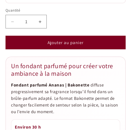
Quantité
Quantité
Réduire
Augmenter
la
la
quantité
quantité
de
de
Ajouter au panier
Fondant
Fondant
parfumé
parfumé
Ananas
Ananas
Un fondant parfumé pour créer votre
|
|
ambiance à la maison
Bakonette
Bakonette
Fondant parfumé Ananas | Bakonette
diffuse
progressivement sa fragrance lorsqu’il fond dans un
brûle-parfum adapté. Le format Bakonette permet de
changer facilement de senteur selon la pièce, la saison
ou l’envie du moment.
Environ 30 h