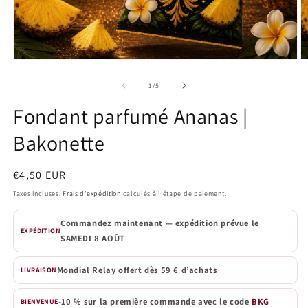
Ouvrir
O
le
le
média
m
de
1
/
5
1
2
dans
d
Fondant parfumé Ananas |
une
u
fenêtre
f
Bakonette
modale
m
Prix
€4,50 EUR
habituel
Taxes incluses.
Frais d'expédition
calculés à l'étape de paiement.
Commandez maintenant — expédition prévue le
EXPÉDITION
SAMEDI 8 AOÛT
Mondial Relay offert dès 59 € d’achats
LIVRAISON
-10 % sur la première commande avec le code
BKG
BIENVENUE