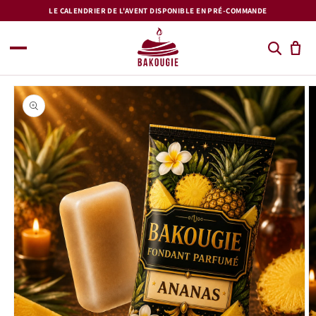
et
LE CALENDRIER DE L'AVENT DISPONIBLE EN PRÉ-COMMANDE
passer
au
contenu
Passer aux
informations
produits