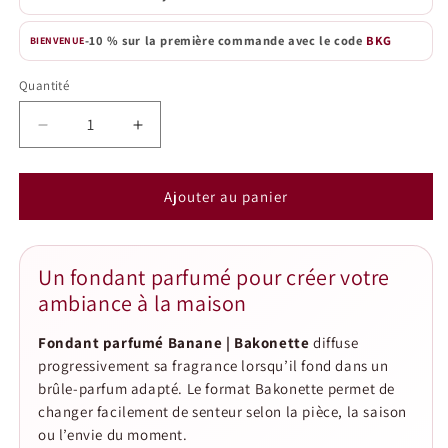
-10 % sur la première commande avec le code
BKG
BIENVENUE
Quantité
Quantité
Réduire
Augmenter
la
la
quantité
quantité
de
de
Ajouter au panier
Fondant
Fondant
parfumé
parfumé
Banane
Banane
Un fondant parfumé pour créer votre
|
|
ambiance à la maison
Bakonette
Bakonette
Fondant parfumé Banane | Bakonette
diffuse
progressivement sa fragrance lorsqu’il fond dans un
brûle-parfum adapté. Le format Bakonette permet de
changer facilement de senteur selon la pièce, la saison
ou l’envie du moment.