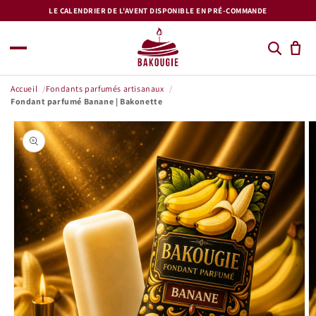
et
LE CALENDRIER DE L'AVENT DISPONIBLE EN PRÉ-COMMANDE
passer
au
contenu
Accueil
Fondants parfumés artisanaux
Fondant parfumé Banane | Bakonette
Passer aux
informations
produits