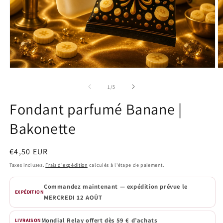
Ouvrir
O
le
le
média
m
de
1
/
5
1
2
dans
d
Fondant parfumé Banane |
une
u
fenêtre
f
Bakonette
modale
m
Prix
€4,50 EUR
habituel
Taxes incluses.
Frais d'expédition
calculés à l'étape de paiement.
Commandez maintenant — expédition prévue le
EXPÉDITION
MERCREDI 12 AOÛT
Mondial Relay offert dès 59 € d’achats
LIVRAISON