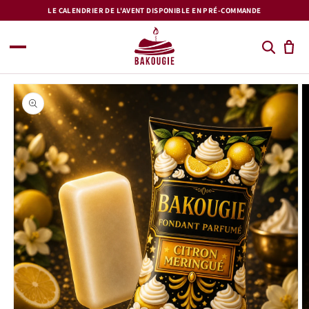
et
LE CALENDRIER DE L'AVENT DISPONIBLE EN PRÉ-COMMANDE
passer
au
contenu
Passer aux
informations
produits