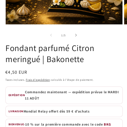
Ouvrir
O
le
le
média
m
de
1
/
5
1
2
dans
d
Fondant parfumé Citron
une
u
fenêtre
f
meringué | Bakonette
modale
m
Prix
€4,50 EUR
habituel
Taxes incluses.
Frais d'expédition
calculés à l'étape de paiement.
Commandez maintenant — expédition prévue le
MARDI
EXPÉDITION
11 AOÛT
Mondial Relay offert dès 59 € d’achats
LIVRAISON
-10 % sur la première commande avec le code
BKG
BIENVENUE