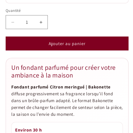
Quantité
Quantité
Réduire
Augmenter
la
la
quantité
quantité
de
de
Ajouter au panier
Fondant
Fondant
parfumé
parfumé
Citron
Citron
Un fondant parfumé pour créer votre
meringué
meringué
ambiance à la maison
|
|
Bakonette
Bakonette
Fondant parfumé Citron meringué | Bakonette
diffuse progressivement sa fragrance lorsqu’il fond
dans un brûle-parfum adapté. Le format Bakonette
permet de changer facilement de senteur selon la pièce,
la saison ou l’envie du moment.
Environ 30 h