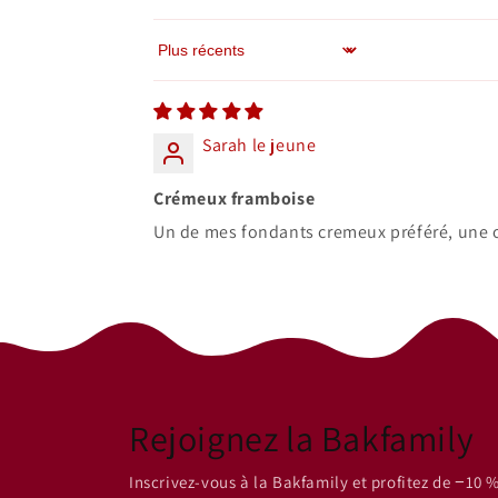
Sort by
Sarah le jeune
Crémeux framboise
Un de mes fondants cremeux préféré, une 
Rejoignez la Bakfamily
Inscrivez-vous à la Bakfamily et profitez de −10 %