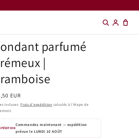
Fondant parfumé
rémeux |
Framboise
ix
7,50 EUR
bituel
es incluses.
Frais d'expédition
calculés à l'étape de
iement.
Commandez maintenant — expédition
XPÉDITION
prévue le
LUNDI 10 AOÛT