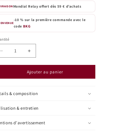
Mondial Relay offert dès 59 € d’achats
IVRAISON
-10 % sur la première commande avec le
IENVENUE
code
BKG
ntité
antité
Réduire
Augmenter
la
la
quantité
quantité
de
de
Ajouter au panier
Fondant
Fondant
parfumé
parfumé
crémeux
crémeux
tails & composition
|
|
Framboise
Framboise
ilisation & entretien
ntions d'avertissement