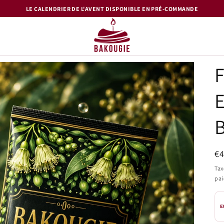
LE CALENDRIER DE L'AVENT DISPONIBLE EN PRÉ-COMMANDE
E
Pr
€
ha
Tax
pa
E