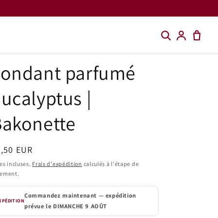
Fondant parfumé
ucalyptus |
Bakonette
ix
4,50 EUR
bituel
es incluses.
Frais d'expédition
calculés à l'étape de
iement.
Commandez maintenant — expédition
XPÉDITION
prévue le
DIMANCHE 9 AOÛT