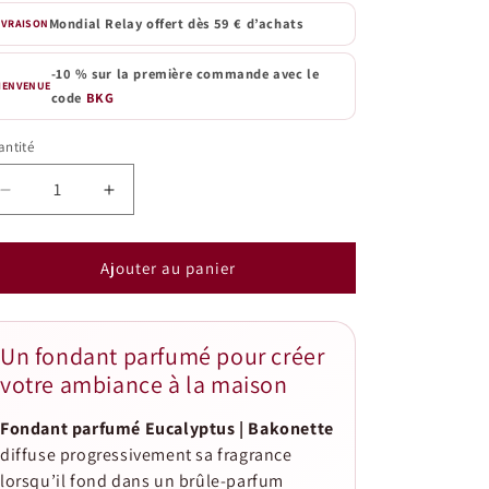
Mondial Relay offert dès 59 € d’achats
IVRAISON
-10 % sur la première commande avec le
IENVENUE
code
BKG
ntité
antité
Réduire
Augmenter
la
la
quantité
quantité
de
de
Ajouter au panier
Fondant
Fondant
parfumé
parfumé
Eucalyptus
Eucalyptus
Un fondant parfumé pour créer
|
|
votre ambiance à la maison
Bakonette
Bakonette
Fondant parfumé Eucalyptus | Bakonette
diffuse progressivement sa fragrance
lorsqu’il fond dans un brûle-parfum