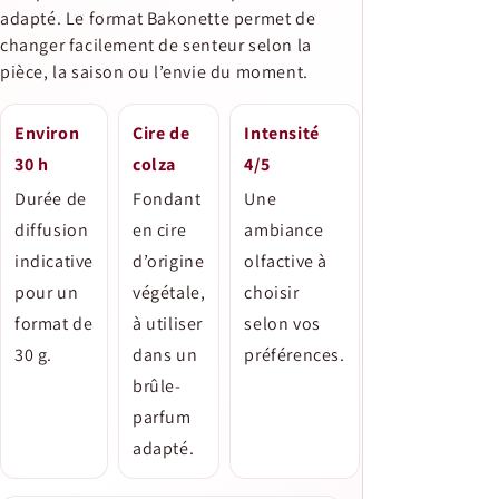
adapté. Le format Bakonette permet de
changer facilement de senteur selon la
pièce, la saison ou l’envie du moment.
Environ
Cire de
Intensité
30 h
colza
4/5
Durée de
Fondant
Une
diffusion
en cire
ambiance
indicative
d’origine
olfactive à
pour un
végétale,
choisir
format de
à utiliser
selon vos
30 g.
dans un
préférences.
brûle-
parfum
adapté.