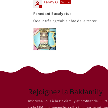
Fanny O
Fonndant Eucalyptus
Odeur très agréable hâte de le tester
Rejoignez la Bakfamily
Inscrivez-vous à la Bakfamily et profitez de −10 %
code BKG, des nouvelles collections en avant-pre