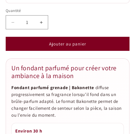
Quantité
Quantité
Réduire
Augmenter
la
la
quantité
quantité
de
de
Ajouter au panier
Fondant
Fondant
parfumé
parfumé
grenade
grenade
Un fondant parfumé pour créer votre
|
|
ambiance à la maison
Bakonette
Bakonette
Fondant parfumé grenade | Bakonette
diffuse
progressivement sa fragrance lorsqu’il fond dans un
brûle-parfum adapté. Le format Bakonette permet de
changer facilement de senteur selon la pièce, la saison
ou l’envie du moment.
Environ 30 h