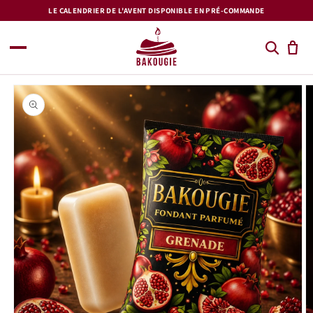
et
LE CALENDRIER DE L'AVENT DISPONIBLE EN PRÉ-COMMANDE
passer
au
contenu
Passer aux
informations
produits