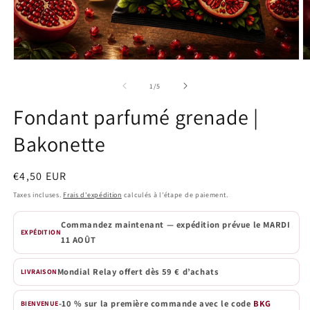
Ouvrir
O
le
le
média
m
de
1
/
5
1
2
dans
d
Fondant parfumé grenade |
une
u
fenêtre
f
Bakonette
modale
m
Prix
€4,50 EUR
habituel
Taxes incluses.
Frais d'expédition
calculés à l'étape de paiement.
Commandez maintenant — expédition prévue le
MARDI
EXPÉDITION
11 AOÛT
Mondial Relay offert dès 59 € d’achats
LIVRAISON
-10 % sur la première commande avec le code
BKG
BIENVENUE