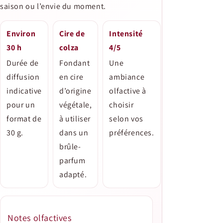
saison ou l’envie du moment.
Environ
Cire de
Intensité
30 h
colza
4/5
Durée de
Fondant
Une
diffusion
en cire
ambiance
indicative
d’origine
olfactive à
pour un
végétale,
choisir
format de
à utiliser
selon vos
30 g.
dans un
préférences.
brûle-
parfum
adapté.
Notes olfactives