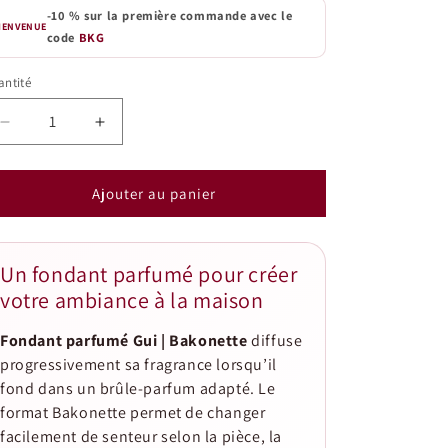
-10 % sur la première commande avec le
IENVENUE
code
BKG
ntité
antité
Réduire
Augmenter
la
la
quantité
quantité
de
de
Ajouter au panier
Fondant
Fondant
parfumé
parfumé
Gui
Gui
Un fondant parfumé pour créer
|
|
votre ambiance à la maison
Bakonette
Bakonette
Fondant parfumé Gui | Bakonette
diffuse
progressivement sa fragrance lorsqu’il
fond dans un brûle-parfum adapté. Le
format Bakonette permet de changer
facilement de senteur selon la pièce, la