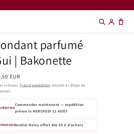
Fondant parfumé
ui | Bakonette
ix
4,50 EUR
bituel
es incluses.
Frais d'expédition
calculés à l'étape de
iement.
Commandez maintenant — expédition
XPÉDITION
prévue le
MERCREDI 12 AOÛT
Mondial Relay offert dès 59 € d’achats
IVRAISON