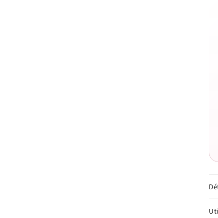
Dé
Ut