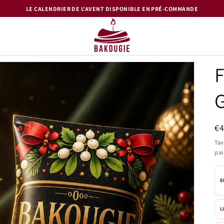
LE CALENDRIER DE L'AVENT DISPONIBLE EN PRÉ-COMMANDE
G
Pr
€
ha
Tax
pa
E
L