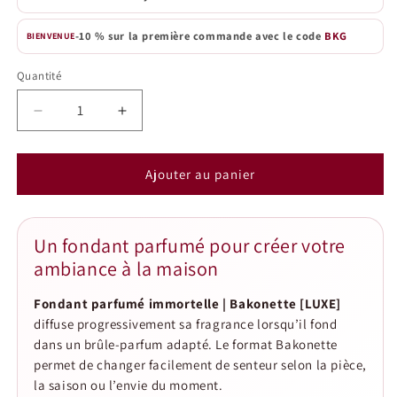
-10 % sur la première commande avec le code
BKG
BIENVENUE
Quantité
Quantité
Réduire
Augmenter
la
la
quantité
quantité
de
de
Ajouter au panier
Fondant
Fondant
parfumé
parfumé
immortelle
immortelle
Un fondant parfumé pour créer votre
|
|
ambiance à la maison
Bakonette
Bakonette
[LUXE]
[LUXE]
Fondant parfumé immortelle | Bakonette [LUXE]
diffuse progressivement sa fragrance lorsqu’il fond
dans un brûle-parfum adapté. Le format Bakonette
permet de changer facilement de senteur selon la pièce,
la saison ou l’envie du moment.