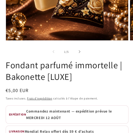
Ouvrir
O
le
le
média
m
de
1
/
5
1
2
dans
d
Fondant parfumé immortelle |
une
u
fenêtre
f
Bakonette [LUXE]
modale
m
Prix
€5,00 EUR
habituel
Taxes incluses.
Frais d'expédition
calculés à l'étape de paiement.
Commandez maintenant — expédition prévue le
EXPÉDITION
MERCREDI 12 AOÛT
Mondial Relay offert dès 59 € d’achats
LIVRAISON