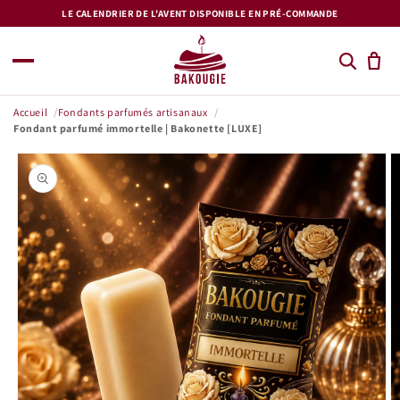
et
LE CALENDRIER DE L'AVENT DISPONIBLE EN PRÉ-COMMANDE
passer
au
contenu
Accueil
Fondants parfumés artisanaux
Fondant parfumé immortelle | Bakonette [LUXE]
Passer aux
informations
produits