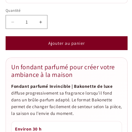
Quantité
Quantité
Réduire
Augmenter
la
la
quantité
quantité
de
de
Ajouter au panier
Fondant
Fondant
parfumé
parfumé
Invincible
Invincible
Un fondant parfumé pour créer votre
|
|
ambiance à la maison
Bakonette
Bakonette
de
de
Fondant parfumé Invincible | Bakonette de luxe
luxe
luxe
diffuse progressivement sa fragrance lorsqu’il fond
dans un brûle-parfum adapté. Le format Bakonette
permet de changer facilement de senteur selon la pièce,
la saison ou l’envie du moment.
Environ 30 h