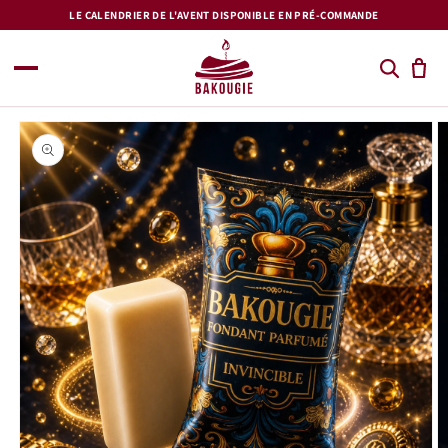
et
LE CALENDRIER DE L'AVENT DISPONIBLE EN PRÉ-COMMANDE
passer
au
contenu
Passer aux
informations
produits