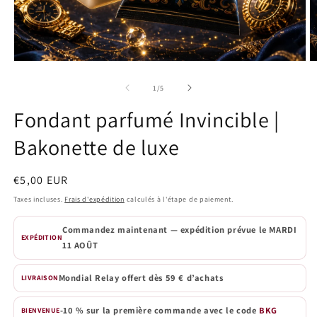
Ouvrir
O
le
le
média
m
de
1
/
5
1
2
dans
d
Fondant parfumé Invincible |
une
u
fenêtre
f
Bakonette de luxe
modale
m
Prix
€5,00 EUR
habituel
Taxes incluses.
Frais d'expédition
calculés à l'étape de paiement.
Commandez maintenant — expédition prévue le
MARDI
EXPÉDITION
11 AOÛT
Mondial Relay offert dès 59 € d’achats
LIVRAISON
-10 % sur la première commande avec le code
BKG
BIENVENUE