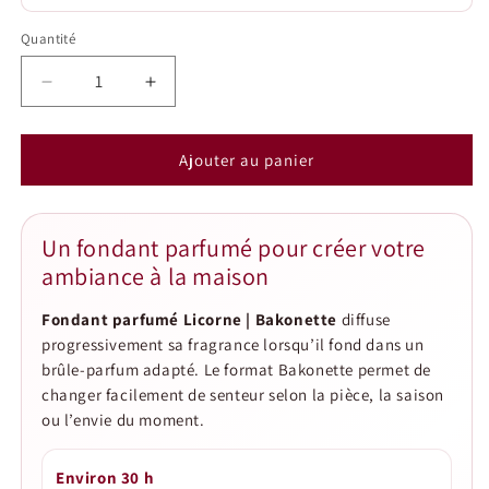
Quantité
Quantité
Réduire
Augmenter
la
la
quantité
quantité
de
de
Ajouter au panier
Fondant
Fondant
parfumé
parfumé
Licorne
Licorne
Un fondant parfumé pour créer votre
|
|
ambiance à la maison
Bakonette
Bakonette
Fondant parfumé Licorne | Bakonette
diffuse
progressivement sa fragrance lorsqu’il fond dans un
brûle-parfum adapté. Le format Bakonette permet de
changer facilement de senteur selon la pièce, la saison
ou l’envie du moment.
Environ 30 h