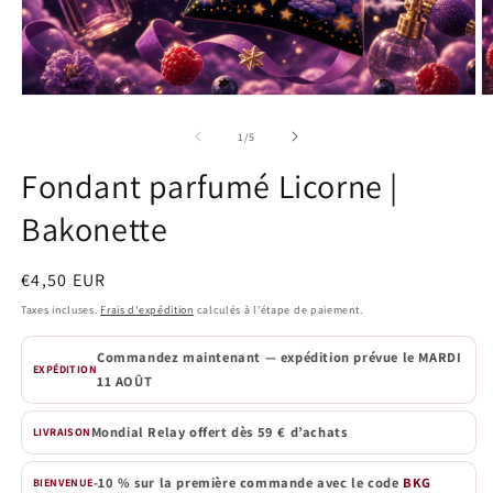
Ouvrir
O
le
le
média
m
de
1
/
5
1
2
dans
d
Fondant parfumé Licorne |
une
u
fenêtre
f
Bakonette
modale
m
Prix
€4,50 EUR
habituel
Taxes incluses.
Frais d'expédition
calculés à l'étape de paiement.
Commandez maintenant — expédition prévue le
MARDI
EXPÉDITION
11 AOÛT
Mondial Relay offert dès 59 € d’achats
LIVRAISON
-10 % sur la première commande avec le code
BKG
BIENVENUE