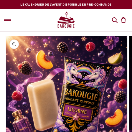
et
LE CALENDRIER DE L'AVENT DISPONIBLE EN PRÉ-COMMANDE
passer
au
contenu
Passer aux
informations
produits