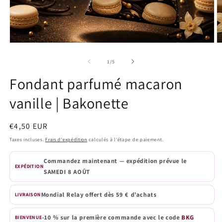
Ouvrir
O
le
le
média
m
de
1
/
5
1
2
dans
d
Fondant parfumé macaron
une
u
fenêtre
f
vanille | Bakonette
modale
m
Prix
€4,50 EUR
habituel
Taxes incluses.
Frais d'expédition
calculés à l'étape de paiement.
Commandez maintenant — expédition prévue le
EXPÉDITION
SAMEDI 8 AOÛT
Mondial Relay offert dès 59 € d’achats
LIVRAISON
-10 % sur la première commande avec le code
BKG
BIENVENUE