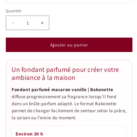
Quantité
Quantité
Réduire
Augmenter
la
la
quantité
quantité
de
de
Ajouter au panier
Fondant
Fondant
parfumé
parfumé
macaron
macaron
Un fondant parfumé pour créer votre
vanille
vanille
ambiance à la maison
|
|
Bakonette
Bakonette
Fondant parfumé macaron vanille | Bakonette
diffuse progressivement sa fragrance lorsqu’il fond
dans un brûle-parfum adapté. Le format Bakonette
permet de changer facilement de senteur selon la pièce,
la saison ou l’envie du moment.
Environ 30 h