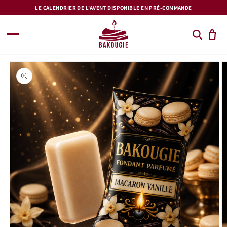
et
LE CALENDRIER DE L'AVENT DISPONIBLE EN PRÉ-COMMANDE
passer
au
contenu
Passer aux
informations
produits