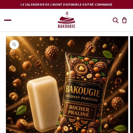
et
LE CALENDRIER DE L'AVENT DISPONIBLE EN PRÉ-COMMANDE
passer
au
contenu
Passer aux
informations
produits