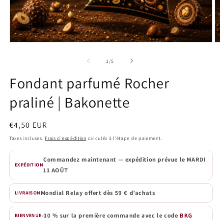
Ouvrir
O
le
le
média
m
de
1
/
5
1
2
dans
d
Fondant parfumé Rocher
une
u
fenêtre
f
praliné | Bakonette
modale
m
Prix
€4,50 EUR
habituel
Taxes incluses.
Frais d'expédition
calculés à l'étape de paiement.
Commandez maintenant — expédition prévue le
MARDI
EXPÉDITION
11 AOÛT
Mondial Relay offert dès 59 € d’achats
LIVRAISON
-10 % sur la première commande avec le code
BKG
BIENVENUE