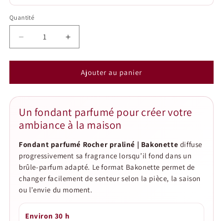
Quantité
Quantité
Réduire
Augmenter
la
la
quantité
quantité
de
de
Ajouter au panier
Fondant
Fondant
parfumé
parfumé
Rocher
Rocher
Un fondant parfumé pour créer votre
praliné
praliné
ambiance à la maison
|
|
Bakonette
Bakonette
Fondant parfumé Rocher praliné | Bakonette
diffuse
progressivement sa fragrance lorsqu’il fond dans un
brûle-parfum adapté. Le format Bakonette permet de
changer facilement de senteur selon la pièce, la saison
ou l’envie du moment.
Environ 30 h