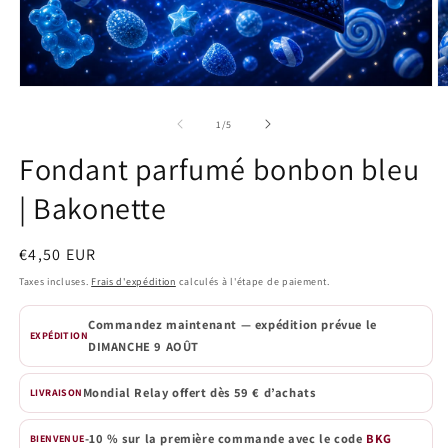
Ouvrir
O
le
le
média
m
de
1
/
5
1
2
dans
d
Fondant parfumé bonbon bleu
une
u
fenêtre
f
| Bakonette
modale
m
Prix
€4,50 EUR
habituel
Taxes incluses.
Frais d'expédition
calculés à l'étape de paiement.
Commandez maintenant — expédition prévue le
EXPÉDITION
DIMANCHE 9 AOÛT
Mondial Relay offert dès 59 € d’achats
LIVRAISON
-10 % sur la première commande avec le code
BKG
BIENVENUE