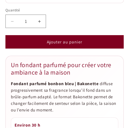
Quantité
Quantité
Réduire
Augmenter
la
la
quantité
quantité
de
de
Ajouter au panier
Fondant
Fondant
parfumé
parfumé
bonbon
bonbon
Un fondant parfumé pour créer votre
bleu
bleu
ambiance à la maison
|
|
Bakonette
Bakonette
Fondant parfumé bonbon bleu | Bakonette
diffuse
progressivement sa fragrance lorsqu’il fond dans un
brûle-parfum adapté. Le format Bakonette permet de
changer facilement de senteur selon la pièce, la saison
ou l’envie du moment.
Environ 30 h