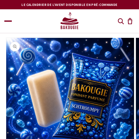
et
LE CALENDRIER DE L'AVENT DISPONIBLE EN PRÉ-COMMANDE
passer
au
contenu
Passer aux
informations
produits