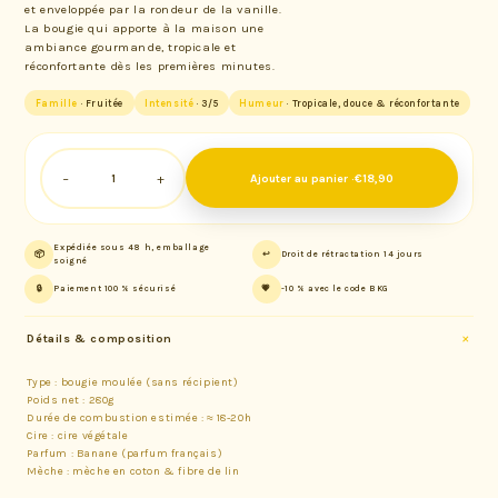
et enveloppée par la rondeur de la vanille.
La bougie qui apporte à la maison une
ambiance gourmande, tropicale et
réconfortante dès les premières minutes.
Famille
· Fruitée
Intensité
· 3/5
Humeur
· Tropicale, douce & réconfortante
−
+
Ajouter au panier ·
€18,90
Expédiée sous 48 h, emballage
📦
↩️
Droit de rétractation 14 jours
soigné
🔒
Paiement 100 % sécurisé
💗
-10 % avec le code BKG
Détails & composition
Type : bougie moulée (sans récipient)
Poids net : 280g
Durée de combustion estimée : ≈ 18-20h
Cire : cire végétale
Parfum : Banane (parfum français)
Mèche : mèche en coton & fibre de lin