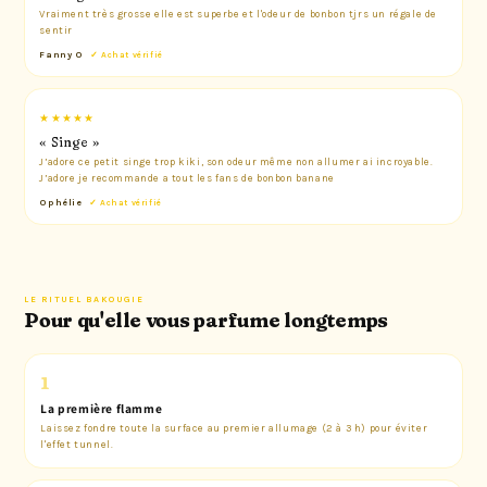
Vraiment très grosse elle est superbe et l'odeur de bonbon tjrs un régale de
sentir
Fanny O
✓ Achat vérifié
★★★★★
« Singe »
J’adore ce petit singe trop kiki, son odeur même non allumer ai incroyable.
J’adore je recommande a tout les fans de bonbon banane
Ophélie
✓ Achat vérifié
LE RITUEL BAKOUGIE
Pour qu'elle vous parfume longtemps
1
La première flamme
Laissez fondre toute la surface au premier allumage (2 à 3 h) pour éviter
l'effet tunnel.