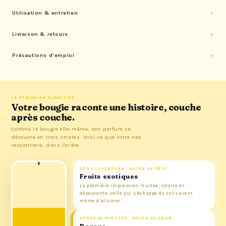
Utilisation & entretien
Livraison & retours
Précautions d'emploi
LA PYRAMIDE OLFACTIVE
Votre bougie raconte une histoire, couche
après couche.
Comme la bougie elle-même, son parfum se
découvre en trois strates. Voici ce que votre nez
rencontrera, dans l'ordre.
DÈS L'OUVERTURE · NOTES DE TÊTE
Fruits exotiques
La première impression, fruitée, solaire et
dépaysante, celle qui s’échappe du colis avant
même d’allumer.
APRÈS 20 MINUTES · NOTES DE CŒUR