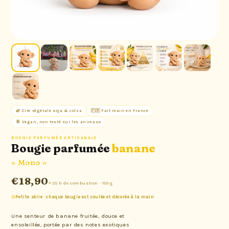
🌿 Cire végétale soja & colza
🇫🇷 Fait main en France
🐰 Vegan, non testé sur les animaux
BOUGIE PARFUMÉE ARTISANALE
Bougie parfumée
banane
« Mono »
€18,90
≈ 25 h de combustion · 150 g
Petite série : chaque bougie est coulée et décorée à la main
Une senteur de banane fruitée, douce et
ensoleillée, portée par des notes exotiques