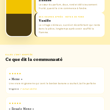
Banane
Le cœur du parfum, doux, rond et délicieusement
fruité, quand la cire commence à fondre.
DES HEURES APRÈS · NOTES DE FOND
Vanille
Le sillage crémeux, sucré et réconfortant qui reste
dans la pièce, longtemps après avoir soufflé la
flamme.
ELLES L'ONT ADOPTÉE
Ce que dit la communauté
★★★★★
« Mono »
Une vraie mignonerie qui sent le bonbon banane a souhait,taille parfaite
Virginie
✓ Achat vérifié
★★★★★
« Bougie Mono »