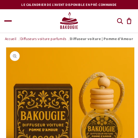
et
LE CALENDRIER DE L'AVENT DISPONIBLE EN PRÉ-COMMANDE
passer
au
contenu
Accueil
Diffuseurs voiture parfumés
Diffuseur voiture | Pomme d'Amour
Passer aux
informations
produits