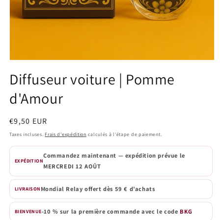
Ouvrir
le
Diffuseur voiture | Pomme
média
1
d'Amour
dans
une
fenêtre
modale
Prix
€9,50 EUR
habituel
Taxes incluses.
Frais d'expédition
calculés à l'étape de paiement.
Commandez maintenant — expédition prévue le
EXPÉDITION
MERCREDI 12 AOÛT
Mondial Relay offert dès 59 € d’achats
LIVRAISON
-10 % sur la première commande avec le code
BKG
BIENVENUE